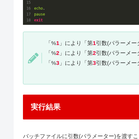
echo
pause
exit
「%
1
」により「第
1
引数(パラーメー
「%
2
」により「第
2
引数(パラーメー
「%
3
」により「第
3
引数(パラーメー
実行結果
バッチファイルに引数(パラメーター)を渡す