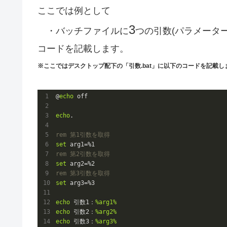
ここでは例として
3
・バッチファイルに
つの引数(パラメーター
コードを記載します。
※ここではデスクトップ配下の「引数.bat」に以下のコードを記載し
@
echo
 off

echo
rem 第1引数を取得
set
 arg1=%
1
rem 第2引数を取得
set
 arg2=%
2
rem 第3引数を取得
set
 arg3=%
3
echo
 引数
1
：
%arg1%
echo
 引数
2
：
%arg2%
echo
 引数
3
：
%arg3%