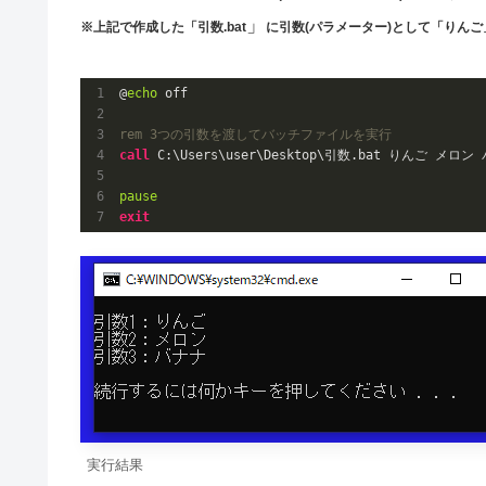
」
※上記で作成した「引数.bat
に
引数(パラメーター)として「りん
@
echo
rem 3つの引数を渡してバッチファイルを実行
call
 C:\Users\user\Desktop\引数.bat りんご メロン 
pause
exit
実行結果