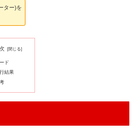
ーター)を
次
ード
行結果
考