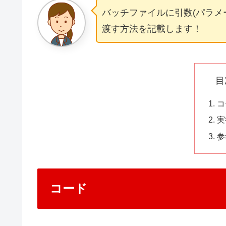
バッチファイルに引数(パラメ
渡す方法を記載します！
目
コ
実
参
コード