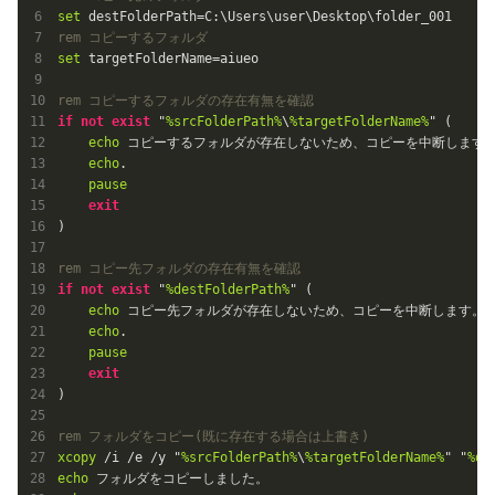
set
rem コピーするフォルダ
set
rem コピーするフォルダの存在有無を確認
if
not
exist
 "
%srcFolderPath%
\
%targetFolderName%
" (

echo
 コピーするフォルダが存在しないため、コピーを中断します。
echo
.

pause
exit
rem コピー先フォルダの存在有無を確認
if
not
exist
 "
%destFolderPath%
" (

echo
 コピー先フォルダが存在しないため、コピーを中断します。

echo
.

pause
exit
rem フォルダをコピー(既に存在する場合は上書き)
xcopy
 /i /e /y "
%srcFolderPath%
\
%targetFolderName%
" "
%de
echo